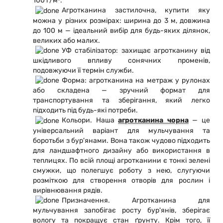
100 г/м².
Агротканина застилочна, купити яку
можна у різних розмірах: ширина до 3 м, довжина
до 100 м — ідеальний вибір для будь-яких ділянок,
великих або малих.
УФ стабілізатор: захищає агротканину від
шкідливого впливу сонячних променів,
подовжуючи її термін служби.
Форма: агротканина на метраж у рулонах
або складена — зручний формат для
транспортування та зберігання, який легко
підходить під будь-які потреби.
Кольори. Наша
агротканина чорна
— це
універсальний варіант для мульчування та
боротьби з бур'янами. Вона також чудово підходить
для ландшафтного дизайну або використання в
теплицях. По всій площі агротканини є тонкі зелені
смужки, що полегшує роботу з нею, слугуючи
розміткою для створення отворів для рослин і
вирівнювання рядів.
Призначення. Агротканина для
мульчування запобігає росту бур'янів, зберігає
вологу та покращує стан ґрунту. Крім того, її