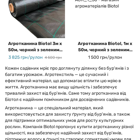
Агротканина Biotol 3м х
Агротканина Biotol, 1м х
50м, чорний з зеленими
50м, чорний з зеленими
смужками, 86 гр/м2
смужками, 86гр/м2
3 825 грн/рулон
1 500 грн/рулон
4 500 грн
Кожен садівник мріє про доглянуту ділянку без бур'янів і з
багатим урожаєм. Агротекстиль — це сучасний і
ефективний матеріал, що допомагає втілити цю мрію в
життя. Агротканина має вищу щільність і забезпечує
тривалий захист від бур'янів. Саме тому агротканина від
Біотол є надійним помічником для досвідчених садівників.
Агротканина — це спеціальний матеріал, який
використовується для захисту ґрунту від бур'янів, а також
для підтримки оптимальних умов для росту культурних
рослин. Компанія Biotol пропонує купити агротканину різної
щільності, яка забезпечує надійний захист від бур'янів,
підтримує вологу в ґрунті та створює сприятливі умови для