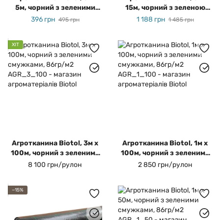
5м, чорний з зеленими
15м, чорний з зеленою
смужками, 86 гр/м2
смужкою, 86гр/м2
396 грн
1 188 грн
495 грн
1 485 грн
ХІТ
Агротканина Biotol, 3м х
Агротканина Biotol, 1м х
100м, чорний з зеленими
100м, чорний з зеленими
смужками, 86гр/м2
смужками, 86гр/м2
8 100 грн/рулон
2 850 грн/рулон
−15%