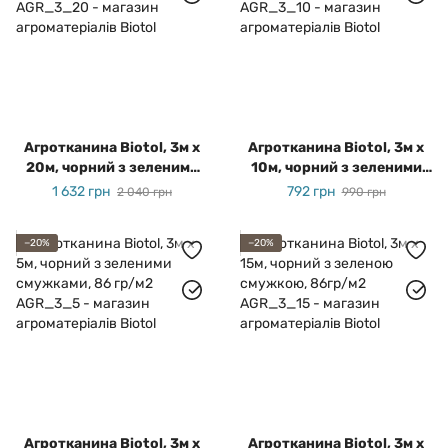
Агротканина Biotol, 3м х
Агротканина Biotol, 3м х
20м, чорний з зеленими
10м, чорний з зеленими
смужками, 86 гр/м2
смужками, 86 гр/м2
1 632 грн
792 грн
2 040 грн
990 грн
−20%
−20%
Агротканина Biotol, 3м х
Агротканина Biotol, 3м х