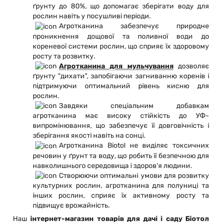
ґрунту до 80%, що допомагає зберігати воду для
рослин навіть у посушливі періоди.
Агротканина забезпечує природне
проникнення дощової та поливної води до
кореневої системи рослин, що сприяє їх здоровому
росту та розвитку.
Агротканина для мульчування
дозволяє
ґрунту "дихати", запобігаючи загниванню коренів і
підтримуючи оптимальний рівень кисню для
рослин.
Завдяки спеціальним добавкам
агротканина має високу стійкість до УФ-
випромінювання, що забезпечує її довговічність і
зберігання якості навіть на сонці.
Агротканина Biotol не виділяє токсичних
речовин у ґрунт та воду, що робить її безпечною для
навколишнього середовища і здоров'я людини.
Створюючи оптимальні умови для розвитку
культурних рослин, агротканина для полуниці та
інших рослин, сприяє їх активному росту та
підвищує врожайність.
Наш
інтернет-магазин товарів для дачі і саду Біотол