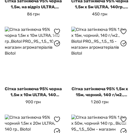
Сітка затіняюча 95% чорна
Сітка затіняюча 95% чорна
1,5м, на відріз ULTRA,
1,5м х 5м ULTRA, 140гр.,
140гр., Biotol
Biotol
86 грн
450 грн
Сітка затіняюча 95% чорна
Сітка затіняюча 95% 1,5м х
1,5м х 10м ULTRA, 140
15м, чорний, 140 г/м2.,
гр.,Biotol
Biotol
900 грн
1 260 грн