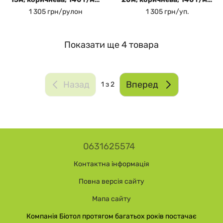
Biotol
Biotol
1 305 грн/рулон
1 305 грн/уп.
Показати ще 4 товара
Назад
Вперед
1
з 2
0631625574
Контактна інформація
Повна версія сайту
Мапа сайту
Компанія Біотол протягом багатьох років постачає