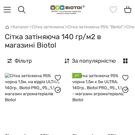
Каталог
Сітка затіняюча
Сітка затіняюча 95% "Biotol"
Сітк
Сітка затіняюча 140 гр/м2 в
магазині Biotol
Фільтр
За популярністю
ХІТ