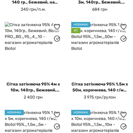
140 гр., бежевий, на
3м, 140гр., Бежевий,
відріз, Biotol
Biotol
240 грн/п.м.
684 грн
НОВИНКА
ХІТ
Сітка затіняюча 95% 4м х
Сітка затіняюча 95% 1,5м х
10м, 140гр., Бежевий,
50м, коричнева, 140 г/м2,
Biotol
Biotol
2 400 грн
3 975 грн/рулон
НОВИНКА
НОВИНКА