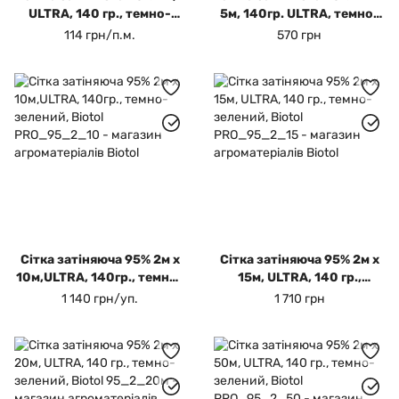
ULTRA, 140 гр., темно-
5м, 140гр. ULTRA, темно-
зелений, на відріз, Biotol,
зелений, Biotol
114 грн/п.м.
570 грн
Сітка затіняюча 95% 2м х
Сітка затіняюча 95% 2м х
10м,ULTRA, 140гр., темно-
15м, ULTRA, 140 гр.,
зелений, Biotol
темно-зелений, Biotol
1 140 грн/уп.
1 710 грн