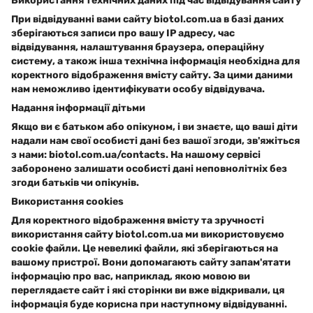
Використання технічних даних під час відвідування сайту
При відвідуванні вами сайту biotol.com.ua в базі даних
зберігаються записи про вашу IP адресу, час
відвідування, налаштування браузера, операційну
систему, а також інша технічна інформація необхідна для
коректного відображення вмісту сайту. За цими даними
нам неможливо ідентифікувати особу відвідувача.
Надання інформації дітьми
Якщо ви є батьком або опікуном, і ви знаєте, що ваші діти
надали нам свої особисті дані без вашої згоди, зв'яжіться
з нами: biotol.com.ua/contacts. На нашому сервісі
заборонено залишати особисті дані неповнолітніх без
згоди батьків чи опікунів.
Використання cookies
Для коректного відображення вмісту та зручності
використання сайту biotol.com.ua ми використовуємо
cookie файли. Це невеликі файли, які зберігаються на
вашому пристрої. Вони допомагають сайту запам'ятати
інформацію про вас, наприклад, якою мовою ви
переглядаєте сайт і які сторінки ви вже відкривали, ця
інформація буде корисна при наступному відвідуванні.