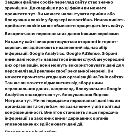
Завдяки файлам cookie перегляд сайту стає значно
зручнішим. Докладніше про ці файли ви можете
прочитати тут. Ви можете налаштувати прийом або
блокування cookie у браузері самостійно. Неможливість
приймати cookie може обмежити працездатність сайту.
Використання персональних даних іншими сервісами
На цьому сайті використовуються сторонні інтернет-
сервіси, які здійснюють незалежний від нас збір
інформації: Google Analytics, Google AdSense. Зібрані
ними дані можуть надаватися іншим службам усередині
цих організацій, вони можуть використовувати дані для
персоналізації реклами своєї рекламної мережі. Ви
можете прочитати угоди цих організацій на їхніх сайтах.
Там же ви можете відмовитися від збору ними
персональних даних, наприклад, блокувальник Google
Analytics знаходиться тут, блокувальник Яндекс
Метрики тут. Ми не передаємо персональні дані іншим
організаціям та службам, не зазначеним у цій політиці
конфіденційності. Виняток становить лише передача
інформації за законних вимог державних органів
уповноважених здійснювати дані дії.