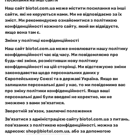
Посилання на інші сайти
Наш сайт biotol.com.ua може містити посилання на інші
сайти, які не керуються нами. Ми не відповідаємо за їх
зміст. Ми рекомендуємо ознайомитися з політикою
конфіденційності кожного сайту, який ви відвідуєте,
якщо вона там є.
Зміни у політиці конфіденційності
Наш сайт biotol.com.ua може оновлювати нашу політику
конфіденційності час від часу. Ми повідомляємо про
будь-які зміни, розмістивши нову політику
конфіденційності на цій сторінці. Ми відстежуємо зміни
законодавства щодо персональних даних у
Європейському Союзі та в державі Україна. Якщо ви
залишили персональні дані у нас, то ми повідомимо вас
про зміну політики конфіденційності. Якщо ваші
персональні дані були введені не коректно, ми не
зможемо з вами зв'язатися.
Зворотній зв'язок, заключні положення
Зв'язатися з адміністрацією сайту biotol.com.ua з питань,
пов'язаних з політикою конфіденційності, можна за
адресою:
shop@biotol.com.ua
, або за допомогою