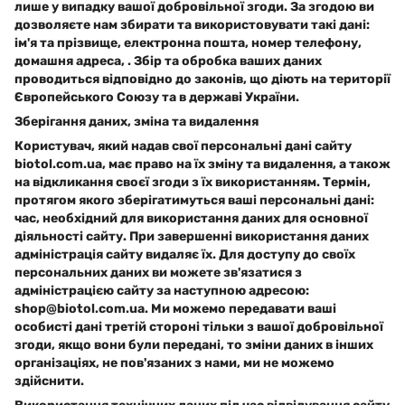
лише у випадку вашої добровільної згоди. За згодою ви
дозволяєте нам збирати та використовувати такі дані:
ім'я та прізвище, електронна пошта, номер телефону,
домашня адреса, . Збір та обробка ваших даних
проводиться відповідно до законів, що діють на території
Європейського Союзу та в державі України.
Зберігання даних, зміна та видалення
Користувач, який надав свої персональні дані сайту
biotol.com.ua, має право на їх зміну та видалення, а також
на відкликання своєї згоди з їх використанням. Термін,
протягом якого зберігатимуться ваші персональні дані:
час, необхідний для використання даних для основної
діяльності сайту. При завершенні використання даних
адміністрація сайту видаляє їх. Для доступу до своїх
персональних даних ви можете зв'язатися з
адміністрацією сайту за наступною адресою:
shop@biotol.com.ua
. Ми можемо передавати ваші
особисті дані третій стороні тільки з вашої добровільної
згоди, якщо вони були передані, то зміни даних в інших
організаціях, не пов'язаних з нами, ми не можемо
здійснити.