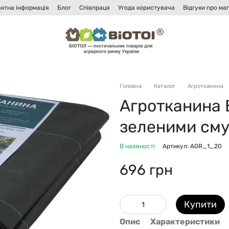
ктна інформація
Блог
Співпраця
Угода користувача
Відгуки про ма
Головна
Каталог
Агротканина
Агротканина B
зеленими сму
В наявності
Артикул: AGR_1_20
696 грн
Купити
Опис
Характеристики