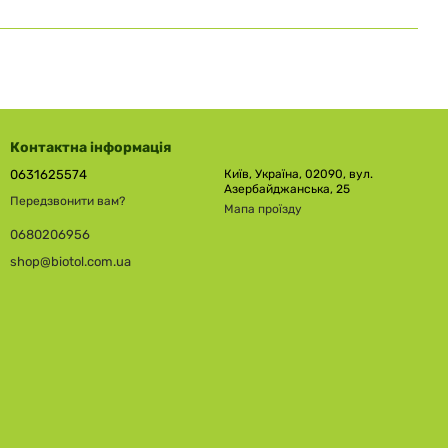
Контактна інформація
0631625574
Київ, Україна, 02090, вул.
Азербайджанська, 25
Передзвонити вам?
Мапа проїзду
0680206956
shop@biotol.com.ua