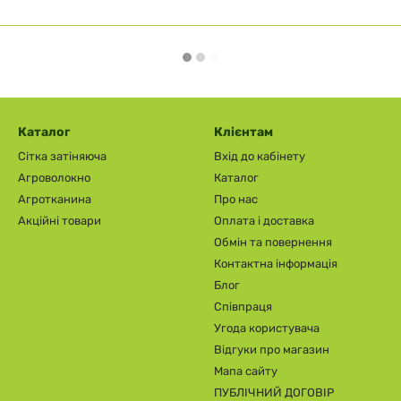
Каталог
Клієнтам
Сітка затіняюча
Вхід до кабінету
Агроволокно
Каталог
Агротканина
Про нас
Акційні товари
Оплата і доставка
Обмін та повернення
Контактна інформація
Блог
Співпраця
Угода користувача
Відгуки про магазин
Мапа сайту
ПУБЛІЧНИЙ ДОГОВІР