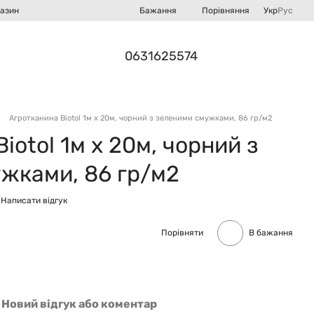
Порівняння
газин
Бажання
Укр
Рус
0631625574
Агротканина Biotol 1м х 20м, чорний з зеленими смужками, 86 гр/м2
iotol 1м х 20м, чорний з
жками, 86 гр/м2
Написати відгук
Порівняти
В бажання
Новий відгук або коментар