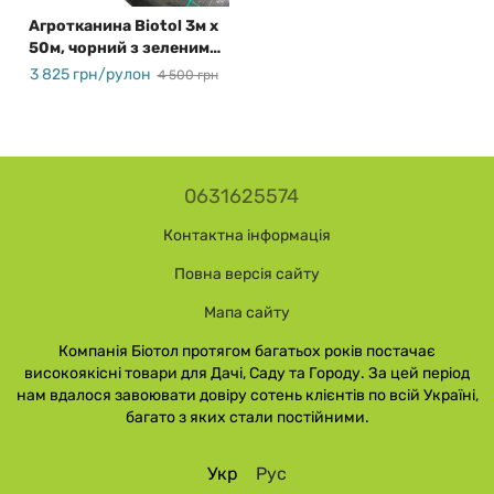
Агротканина Biotol 3м х
50м, чорний з зеленими
смужками, 86 гр/м2
3 825 грн/рулон
4 500 грн
0631625574
Контактна інформація
Повна версія сайту
Мапа сайту
Компанія Біотол протягом багатьох років постачає
високоякісні товари для Дачі, Саду та Городу. За цей період
нам вдалося завоювати довіру сотень клієнтів по всій Україні,
багато з яких стали постійними.
Укр
Рус