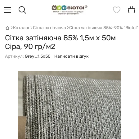
Каталог
Сітка затіняюча
Сітка затіняюча 85%-90% "Biotol"
Cітка затіняюча 85% 1,5м х 50м
Сіра, 90 гр/м2
Артикул:
Grey_1,5х50
Написати відгук