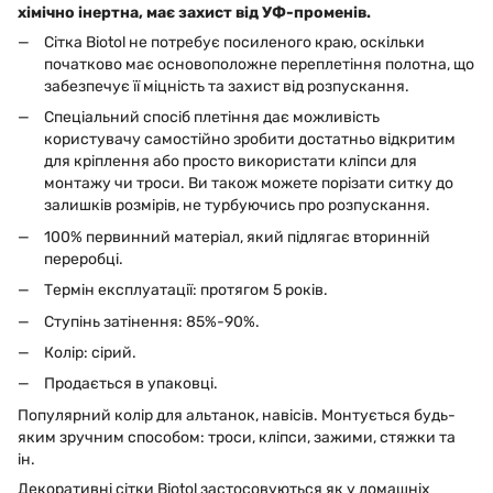
хімічно інертна, має захист від УФ-променів.
Сітка Biotol не потребує посиленого краю, оскільки
початково має основоположне переплетіння полотна, що
забезпечує її міцність та захист від розпускання.
Спеціальний спосіб плетіння дає можливість
користувачу самостійно зробити достатньо відкритим
для кріплення або просто використати кліпси для
монтажу чи троси. Ви також можете порізати ситку до
залишків розмірів, не турбуючись про розпускання.
100% первинний матеріал, який підлягає вторинній
переробці.
Термін експлуатації: протягом 5 років.
Ступінь затінення: 85%-90%.
Колір: сірий.
Продається в упаковці.
Популярний колір для альтанок, навісів. Монтується будь-
яким зручним способом: троси, кліпси, зажими, стяжки та
ін.
Декоративні сітки Biotol застосовуються як у домашніх