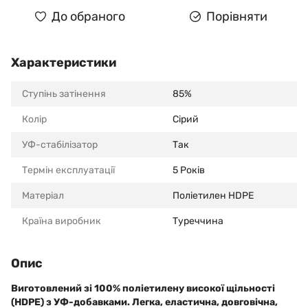
До обраного
Порівняти
Характеристики
Ступінь затінення
85%
Колір
Сірий
УФ-стабілізатор
Так
Термін експлуатації
5 Років
Матеріал
Поліетилен HDPE
Країна виробник
Туреччина
Опис
Виготовлений зі 100% поліетилену високої щільності
(HDPE) з УФ-добавками. Легка, еластична, довговічна,