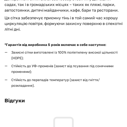
садах, так і в громадських місцях – таких як пляжі, парки,
автостоянки, дитячі майданчики, кафе, бари та ресторани.
Ця сітка забезпечує приємну тінь і в той самий час хорошу
циркуляцію повітря, формуючи захисну поверхню в спекотні
літні дні.
*Гарантія від виробника 5 років включає в себе наступне:
Захисні сітки виготовлені із 100% поліетилену високої щільності
(HDPE);
Стійкість до УФ-променів (захист від псування під сонячними
променями);
Стійкість до перепадів температур (захист від гніття/
розкладання).
Відгуки