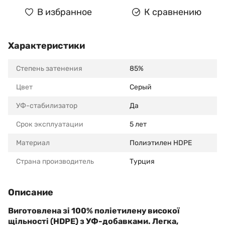
В избранное
К сравнению
Характеристики
Степень затенения
85%
Цвет
Серый
УФ-стабилизатор
Да
Срок эксплуатации
5 лет
Материал
Полиэтилен HDPE
Страна производитель
Турция
Описание
Виготовлена ​​зі 100% поліетилену високої
щільності (HDPE) з УФ-добавками. Легка,