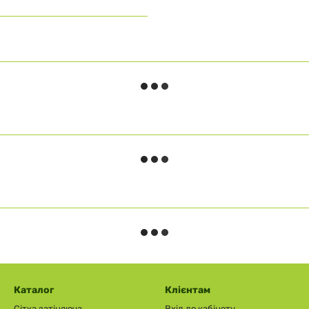
Каталог
Клієнтам
Сітка затіняюча
Вхід до кабінету