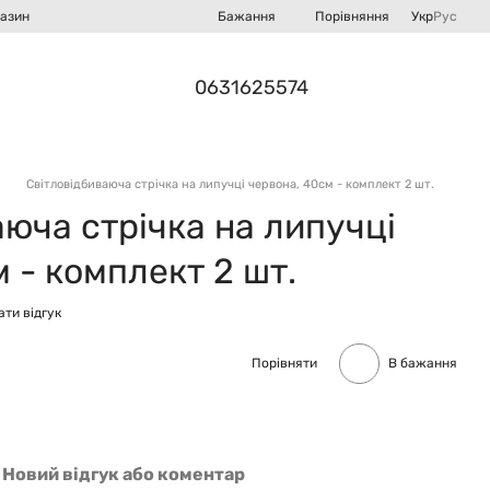
Порівняння
газин
Бажання
Укр
Рус
0631625574
Світловідбиваюча стрічка на липучці червона, 40см - комплект 2 шт.
юча стрічка на липучці
 - комплект 2 шт.
ти відгук
Порівняти
В бажання
Новий відгук або коментар