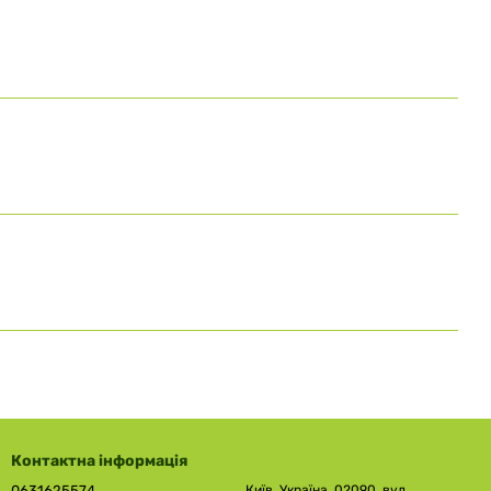
Контактна інформація
0631625574
Київ, Україна, 02090, вул.