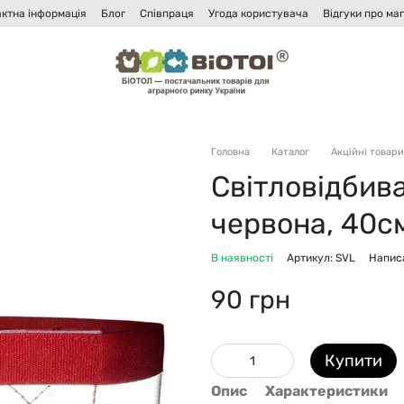
ктна інформація
Блог
Співпраця
Угода користувача
Відгуки про ма
Головна
Каталог
Акційні товари
Світловідбива
червона, 40см
В наявності
Артикул: SVL
Написа
90 грн
Купити
Опис
Характеристики