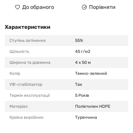
До обраного
Порівняти
Характеристики
Ступінь затінення
55%
Щільність
45 г/м2
Ширина та довжина
4 x 50 м
Колір
Темно-зелений
УФ-стабілізатор
Так
Термін експлуатації
5 Років
Матеріал
Поліетилен HDPE
Країна виробник
Туреччина