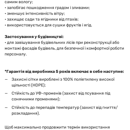
самим вологу;
• запобігає пошкодження градом і зливами;
• зменшує інтенсивність вітру;
• захищає сади та ягідники від птахів;
• використовується для сушки фруктів і ягід.
Застосування у будівництві:
• для завішування будівельних лісів при реконструкції або
монтажі фасадів будівель, для безпечної і комфортної роботи
персоналу.
*Гарантія від виробника 5 років включає в себе наступне:
Захисні сітки вироблені з 100% поліетилену високої
щільності (HDPE);
Стійкість до УФ-променів (захист від псування під
сонячними променями);
Стійкість до перепадів температур (захист від гниття/
розкладання).
Щоб максимально продовжити термін використання