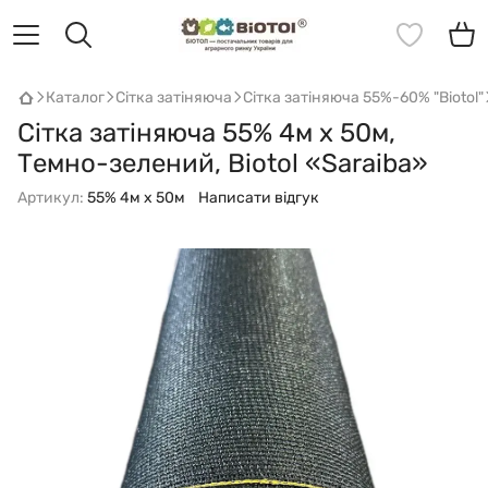
Каталог
Сітка затіняюча
Сітка затіняюча 55%-60% "Biotol"
Сітка затіняюча 55% 4м х 50м,
Темно-зелений, Biotol «Saraiba»
Артикул:
55% 4м х 50м
Написати відгук