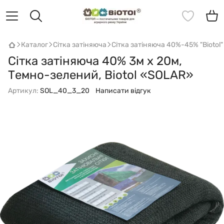
Каталог
Сітка затіняюча
Сітка затіняюча 40%-45% "Biotol"
Сітка затіняюча 40% 3м х 20м,
Темно-зелений, Biotol «SOLAR»
Артикул:
SOL_40_3_20
Написати відгук