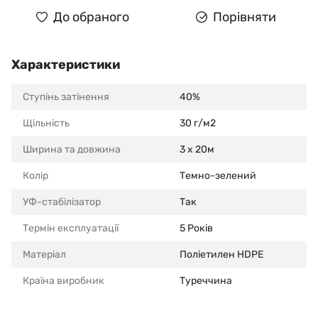
До обраного
Порівняти
Характеристики
Ступінь затінення
40%
Щільність
30 г/м2
Ширина та довжина
3 x 20м
Колір
Темно-зелений
УФ-стабілізатор
Так
Термін експлуатації
5 Років
Матеріал
Поліетилен HDPE
Країна виробник
Туреччина