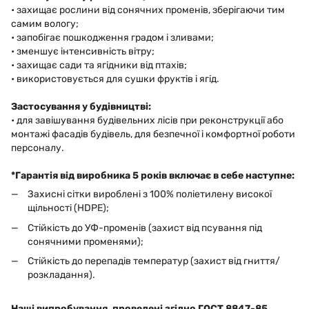
• захищає рослини від сонячних променів, зберігаючи тим
самим вологу;
• запобігає пошкодження градом і зливами;
• зменшує інтенсивність вітру;
• захищає сади та ягідники від птахів;
• використовується для сушки фруктів і ягід.
Застосування у будівництві:
• для завішування будівельних лісів при реконструкції або
монтажі фасадів будівель, для безпечної і комфортної роботи
персоналу.
*Гарантія від виробника 5 років включає в себе наступне:
Захисні сітки вироблені з 100% поліетилену високої
щільності (HDPE);
Стійкість до УФ-променів (захист від псування під
сонячними променями);
Стійкість до перепадів температур (захист від гниття/
розкладання).
Наші випробування, проведені згідно ГОСТ 8847-85,