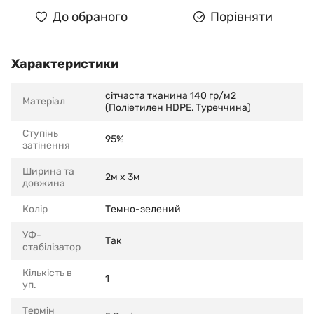
До обраного
Порівняти
Характеристики
сітчаста тканина 140 гр/м2
Матеріал
(Поліетилен HDPE, Туреччина)
Ступінь
95%
затінення
Ширина та
2м х 3м
довжина
Колір
Темно-зелений
УФ-
Так
стабілізатор
Кількість в
1
уп.
Термін