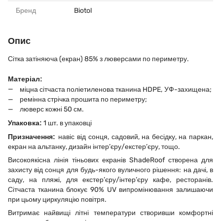
Бренд
Biotol
Опис
Сітка затіняюча (екран) 85% з люверсами по периметру.
Матеріал:
міцна сітчаста поліетиленова тканина HDPE,
УФ-захищена;
ремінна стрічка прошита по периметру;
люверс кожні 50 см.
Упаковка:
1 шт. в упаковці
Призначення:
навіс
від сонця, садовий, на бесідку, на паркан,
екран на альтанку, дизайн інтер’єру/екстер’єру, тощо.
Високоякісна лінія тіньових екранів ShadeRoof створена для
захисту від сонця для будь-якого вуличного рішення: на дачі, в
саду, на пляжі, для екстер’єру/інтер’єру кафе, ресторанів.
Сітчаста тканина блокує 90% UV випромінювання залишаючи
при цьому циркуляцію повітря.
Витримає найвищі літні температури створивши комфортні