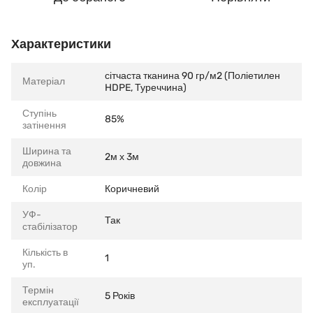
Характеристики
сітчаста тканина 90 гр/м2 (Поліетилен
Матеріал
HDPE, Туреччина)
Ступінь
85%
затінення
Ширина та
2м х 3м
довжина
Колір
Коричневий
УФ-
Так
стабілізатор
Кількість в
1
уп.
Термін
5 Років
експлуатації