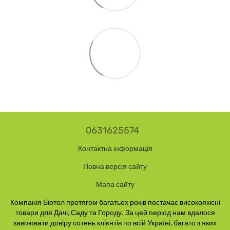
0631625574
Контактна інформація
Повна версія сайту
Мапа сайту
Компанія Біотол протягом багатьох років постачає високоякісні
товари для Дачі, Саду та Городу. За цей період нам вдалося
завоювати довіру сотень клієнтів по всій Україні, багато з яких