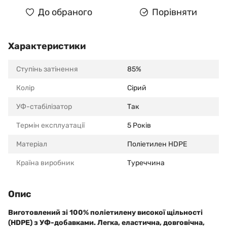
До обраного
Порівняти
Характеристики
Ступінь затінення
85%
Колір
Сірий
УФ-стабілізатор
Так
Термін експлуатації
5 Років
Матеріал
Поліетилен HDPE
Країна виробник
Туреччина
Опис
Виготовлений зі 100% поліетилену високої щільності
(HDPE) з УФ-добавками. Легка, еластична, довговічна,