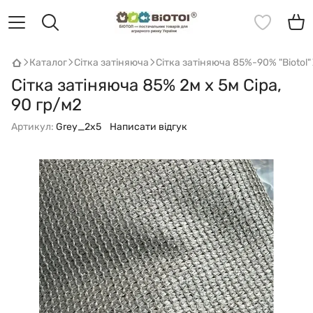
Каталог
Сітка затіняюча
Сітка затіняюча 85%-90% "Biotol"
Cітка затіняюча 85% 2м х 5м Сіра,
90 гр/м2
Артикул:
Grey_2х5
Написати відгук