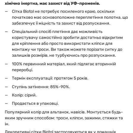
хімічно інертна, має захист від УФ-променів.
Сітка Biotol не потребує посиленого краю, оскільки
початково має основоположне переплетіння полотна, що
забезпечує її міцність та захист від розпускання.
Спеціальний спосіб плетіння дає можливість
користувачу самостійно зробити достатньо відкритим
для кріплення або просто використати кліпси для
монтажу чи троси. Ви також можете порізати ситку до
залишків розмірів, не турбуючись про розпускання.
100% первинний матеріал, який підлягає вторинній
переробці.
Термін експлуатації: протягом 5 років.
Ступінь затінення: 85%-90%.
Колір: сірий.
Продається в упаковці.
Популярний колір для альтанок, навісів. Монтується будь-
яким зручним способом: троси, кліпси, зажими, стяжки та
ін.
Декоративні сітки Biotol застосовуються як у домашніх