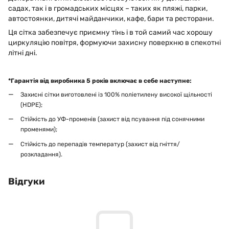
садах, так і в громадських місцях – таких як пляжі, парки,
автостоянки, дитячі майданчики, кафе, бари та ресторани.
Ця сітка забезпечує приємну тінь і в той самий час хорошу
циркуляцію повітря, формуючи захисну поверхню в спекотні
літні дні.
*Гарантія від виробника 5 років включає в себе наступне:
Захисні сітки виготовлені із 100% поліетилену високої щільності
(HDPE);
Стійкість до УФ-променів (захист від псування під сонячними
променями);
Стійкість до перепадів температур (захист від гніття/
розкладання).
Відгуки