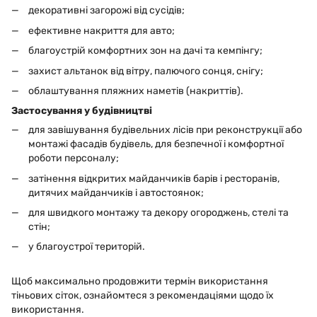
декоративні загорожі від сусідів;
ефективне накриття для авто;
благоустрій комфортних зон на дачі та кемпінгу;
захист альтанок від вітру, палючого сонця, снігу;
облаштування пляжних наметів (накриттів).
Застосування у будівництві
для завішування будівельних лісів при реконструкції або
монтажі фасадів будівель, для безпечної і комфортної
роботи персоналу;
затінення відкритих майданчиків барів і ресторанів,
дитячих майданчиків і автостоянок;
для швидкого монтажу та декору огороджень, стелі та
стін;
у благоустрої територій.
Щоб максимально продовжити термін використання
тіньових сіток, ознайомтеся з рекомендаціями щодо їх
використання.