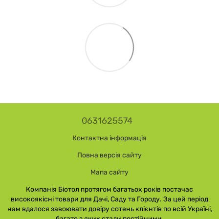
0631625574
Контактна інформація
Повна версія сайту
Мапа сайту
Компанія Біотол протягом багатьох років постачає
високоякісні товари для Дачі, Саду та Городу. За цей період
нам вдалося завоювати довіру сотень клієнтів по всій Україні,
багато з яких стали постійними.