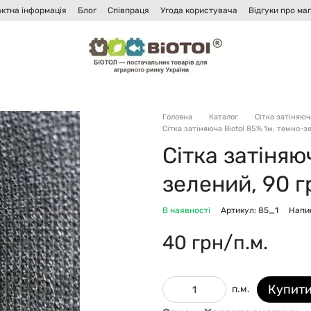
ктна інформація
Блог
Співпраця
Угода користувача
Відгуки про ма
Головна
Каталог
Сітка затіняюч
Сітка затіняюча Biotol 85% 1м, темно-зе
Сітка затіняю
зелений, 90 г
В наявності
Артикул: 85_1
Напис
40 грн/п.м.
Купит
п.м.