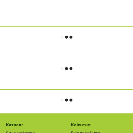
Каталог
Клієнтам
Сітка затіняюча
Вхід до кабінету