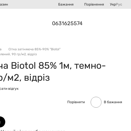
Порівняння
газин
Бажання
Укр
Рус
0631625574
а
Сітка затіняюча 85%-90% "Biotol"
лений, 90 гр/м2, відріз
ча Biotol 85% 1м, темно-
р/м2, відріз
ати відгук
Порівняти
В бажання
и