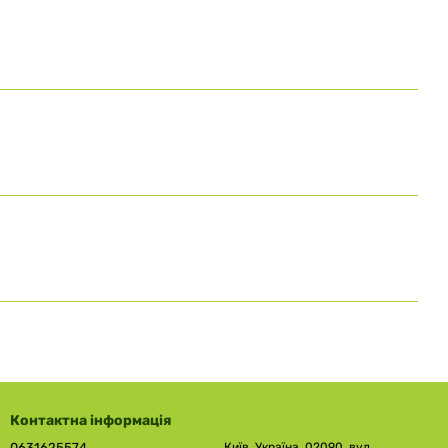
Контактна інформація
0631625574
Київ, Україна, 02090, вул.