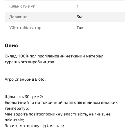
Кількість в уп.
1
Довжина
5м
УФ-стабілізатор
Так
Опис
Склад: 100% поліпропіленовий нетканий матеріал
турецького виробництва
Агро Спанбонд Biotol:
Щільність 30 гр/м2;
Екологічний та не токсичний навіть під впливом високих
температур;
Має водо та повітропроникну властивість, не гниє, не
пліснявіє;
Захист матеріалу від UV – так;