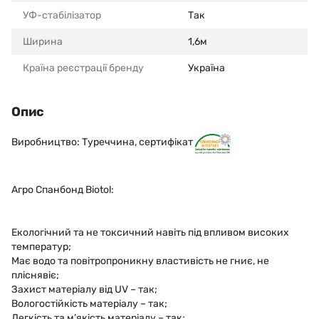
УФ-стабілізатор
Так
Ширина
1,6м
Країна реєстрації бренду
Україна
Опис
Виробництво: Туреччина, сертифікат
Агро Спанбонд Biotol:
Екологічний та не токсичний навіть під впливом високих
температур;
Має водо та повітропроникну властивість не гниє, не
пліснявіє;
Захист матеріалу від UV – так;
Вологостійкість матеріалу – так;
Легкість та м’якість матеріалу – так;