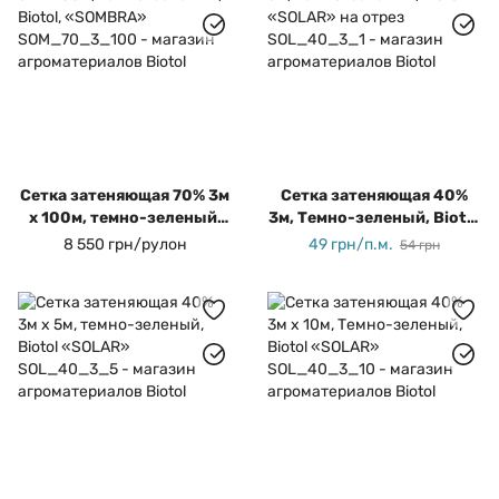
Сетка затеняющая 70% 3м
Сетка затеняющая 40%
х 100м, темно-зеленый,
3м, Темно-зеленый, Biotol
Biotol, «SOMBRA»
«SOLAR» на отрез
8 550 грн/рулон
49 грн/п.м.
54 грн