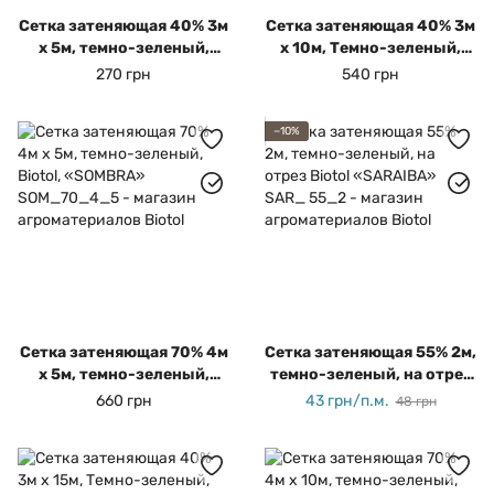
Сетка затеняющая 40% 3м
Сетка затеняющая 40% 3м
х 5м, темно-зеленый,
х 10м, Темно-зеленый,
Biotol «SOLAR»
Biotol «SOLAR»
270 грн
540 грн
−10%
Сетка затеняющая 70% 4м
Сетка затеняющая 55% 2м,
х 5м, темно-зеленый,
темно-зеленый, на отрез
Biotol, «SOMBRA»
Biotol «SARAIBA»
660 грн
43 грн/п.м.
48 грн