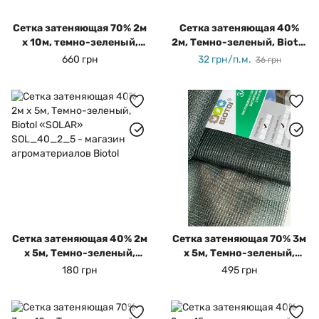
Сетка затеняющая 70% 2м
Сетка затеняющая 40%
х 10м, темно-зеленый,
2м, Темно-зеленый, Biotol
Biotol, «SOMBRA»
«SOLAR», на отрез
660 грн
32 грн/п.м.
36 грн
Сетка затеняющая 40% 2м
Сетка затеняющая 70% 3м
х 5м, Темно-зеленый,
х 5м, Темно-зеленый,
Biotol «SOLAR»
Biotol, «SOMBRA»
180 грн
495 грн