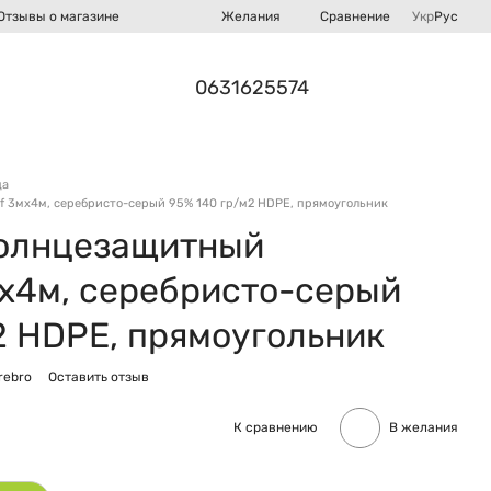
Сравнение
Отзывы о магазине
Желания
Укр
Рус
0631625574
ца
 3мх4м, серебристо-серый 95% 140 гр/м2 HDPE, прямоугольник
солнцезащитный
х4м, серебристо-серый
2 HDPE, прямоугольник
rebro
Оставить отзыв
К сравнению
В желания