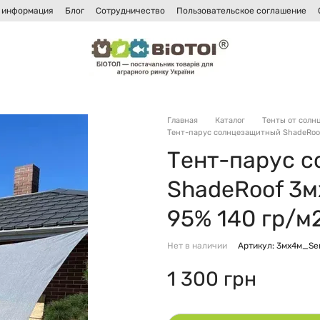
 информация
Блог
Сотрудничество
Пользовательское соглашение
и
Главная
Каталог
Тенты от солн
Тент-парус солнцезащитный ShadeRoof
Тент-парус 
ShadeRoof 3м
95% 140 гр/м
Нет в наличии
Артикул: 3мх4м_Se
1 300 грн