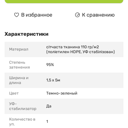
В избранное
К сравнению
Характеристики
сітчаста тканина 110 гр/м2
Материал
(поліетилен HDPE, УФ стабілізован)
Степень
95%
затенения
Ширина и
1,5 x 5м
длина
Цвет
Темно-зеленый
УФ-
Да
стабилизатор
Количество в
1
уп.