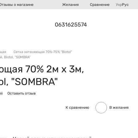
Сравнение
Отзывы о магазине
Желания
Укр
Рус
0631625574
ющая
Сетка затеняющая 70%-75% "Biotol"
, Biotol, "SOMBRA"
ющая 70% 2м х 3м,
ol, "SOMBRA"
ii
Оставить отзыв
К сравнению
В желания