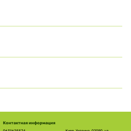
Контактная информация
0631625574
Киев, Украина, 02090, ул.