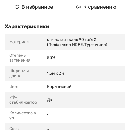
В избранное
К сравнению
Характеристики
сітчастая ткань 90 гр/м2
Материал
(Поліетилен HDPE, Туреччина)
Степень
85%
затенения
Ширина и
1,5м х 3м
длина
Цвет
Коричневий
УФ-
Да
стабилизатор
Количество в
1
уп.
Срок