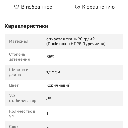
В избранное
К сравнению
Характеристики
сітчастая ткань 90 гр/м2
Материал
(Поліетилен HDPE, Туреччина)
Степень
85%
затенения
Ширина и
1,5 x 5м
длина
Цвет
Коричневий
УФ-
Да
стабилизатор
Количество в
1
уп.
Срок