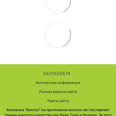
0631625574
Контактная информация
Полная версия сайта
Карта сайта
Компания "Биотол" на протяжении многих лет поставляет
товары высокого качества для Дачи, Сада и Огорода. За этот