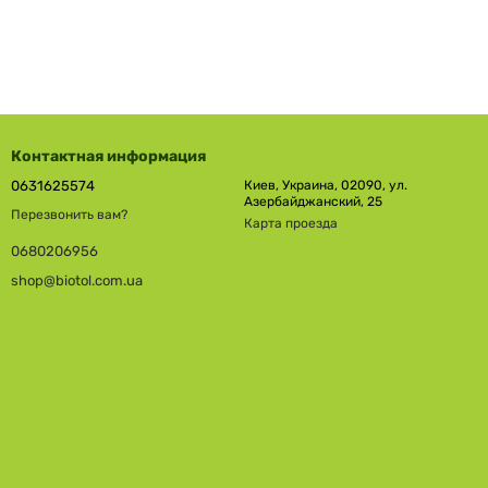
Контактная информация
0631625574
Киев, Украина, 02090, ул.
Азербайджанский, 25
Перезвонить вам?
Карта проезда
0680206956
shop@biotol.com.ua