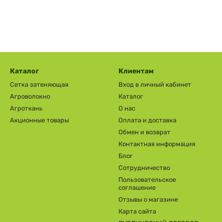
Каталог
Клиентам
Сетка затеняющая
Вход в личный кабинет
Агроволокно
Каталог
Агроткань
О нас
Акционные товары
Оплата и доставка
Обмен и возврат
Контактная информация
Блог
Сотрудничество
Пользовательское
соглашение
Отзывы о магазине
Карта сайта